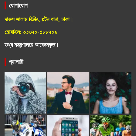
যোগাযোগ
দারুস সালাম বিল্ডিং, পল্টন থানা, ঢাকা।
মোবাইল: ০১৩২০-৫৮৮২০৯
তথ্য মন্ত্রণালয়ে আবেদনকৃত।
গ্যালারী